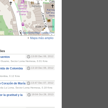
Scale = 1 : 1693
©
OpenStreetMap contributors
Mapa más amplio
les
13:00 Dec 06, 2012
cuentos
El Guamo, Sector Loma Hermosa, 0.01 Kms
13:19 Dec 06, 2012
Unida de Colombia
Colombia, 0.12 Kms
13:47 Dec 07, 2012
o Corazón de María
reda La Loma, Sector Loma Hermosa, 0.18 Kms
19:04 Oct 28, 2013
r la gratitud y la