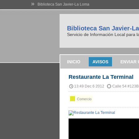
»
Biblioteca San Javier-La Loma
Biblioteca San Javier-L
Servicio de Información Local para 
INICIO
AVISOS
ENVIAR 
Restaurante La Terminal
13:49 Dec 6 2012
Calle 54 #123B
Comercio