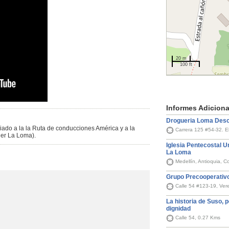
20 m
100 ft
Informes Adiciona
Drogueria Loma Des
iado a la la Ruta de conducciones América y a la
Carrera 125 #54-32. 
ier La Loma).
Iglesia Pentecostal 
La Loma
Medellín, Antioquia, 
Grupo Precooperativ
Calle 54 #123-19, Ve
La historia de Suso, po
dignidad
Calle 54, 0.27 Kms