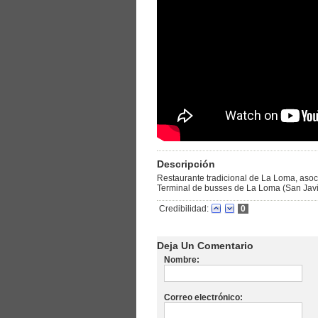
Descripción
Restaurante tradicional de La Loma, asoc
Terminal de busses de La Loma (San Jav
Credibilidad:
0
Deja Un Comentario
Nombre:
Correo electrónico: