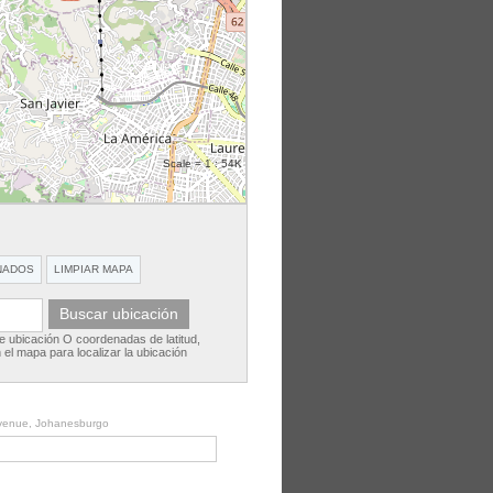
Scale = 1 : 54K
NADOS
LIMPIAR MAPA
e ubicación O coordenadas de latitud,
 el mapa para localizar la ubicación
 Avenue, Johanesburgo