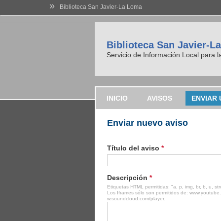
»
Biblioteca San Javier-La Loma
Biblioteca San Javier-L
Servicio de Información Local para 
INICIO
AVISOS
ENVIAR 
Enviar nuevo aviso
Título del aviso
*
Descripción
*
Etiquetas HTML permitidas: "a, p, img, br, b, u, str
Los Iframes sólo son permitidos de: www.youtube
w.soundcloud.com/player.