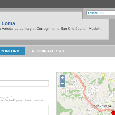
a Loma
la Vereda La Loma y el Corregimiento San Cristóbal en Medellín
UN INFORME
RECIBIR ALERTAS
+
−
ong, em, i".
.com/embed/, player.vimeo.com/video/,