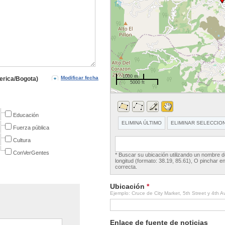
1000 m
Modificar fecha
erica/Bogota)
5000 ft
Educación
ELIMINA ÚLTIMO
ELIMINAR SELECCIO
Fuerza pública
Cultura
ConVerGentes
* Buscar su ubicación utilizando un nombre d
longitud (formato: 38.19, 85.61), O pinchar en
correcta.
Ubicación
*
Ejemplo: Cruce de City Market, 5th Street y 4th
Enlace de fuente de noticias