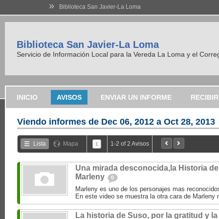
»
Biblioteca San Javier-La Loma
Biblioteca San Javier-La Loma
Servicio de Información Local para la Vereda La Loma y el Corre
INICIO
AVISOS
ENVIAR UN INFORME
RECIBI
Viendo informes de
Dec 06, 2012 a Oct 28, 2013
Lista
Mapa
1-2 of 2 Avisos
1
Una mirada desconocida,la Historia de
Marleny
0
Marleny es uno de los personajes mas reconocido
En este video se muestra la otra cara de Marleny 
La historia de Suso, por la gratitud y la