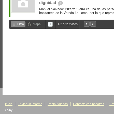
dignidad
0
Manuel Salvador Pizarro Sierra es una de las pers
habitantes de la Vereda La Loma, por lo que repres
Lista
Mapa
1-2 of 2 Avisos
1
Inicio
Enviar un informe
Recibir alertas
Contacte con nosotros
Cr
cc-by